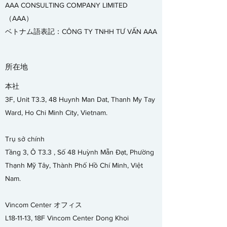
AAA CONSULTING COMPANY LIMITED
（AAA）
ベトナム語表記：CÔNG TY TNHH TƯ VẤN AAA
所在地
本社
3F, Unit T3.3, 48 Huynh Man Dat, Thanh My Tay
Ward, Ho Chi Minh City, Vietnam.
Trụ sở
chính
Tầng 3, Ô T3.3 , Số 48 Huỳnh Mẫn Đạt, Phường
Thạnh Mỹ Tây, Thành Phố Hồ Chí Minh, Việt
Nam.
Vincom Center オフィス
L18-11-13, 18F Vincom Center Dong Khoi