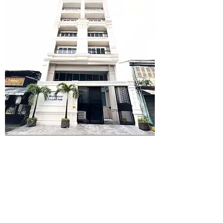
3F, Unit T3.3, 48 Huynh Man Dat, Thanh
My Tay Ward, Ho Chi Minh City,
Vietnam.
本社